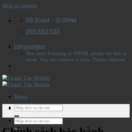
Skip to content
09:30AM - 21:30PM
093.883.1133
Languages
You need Polylang or WPML plugin for this to
work. You can remove it from Theme Options.
Menu
Menu
Chính sách bảo hành