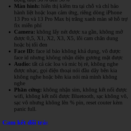
Màn hình:
hiển thị kiểm tra tại chỗ và chỉ bảo
hành liệt hoặc loạn cảm ứng, riêng dòng iPhone
13 Pro và 13 Pro Max bị trắng xanh màn sẽ hỗ trợ
fix miễn phí
Camera:
không lấy nét được xa gần, không mở
được 0,5, X1, X2, X3, X5, lỗi cam chân dung
hoặc bị tối đen
Face ID:
face id báo không khả dụng, vô được
face id nhưng không nhận diện gương mặt được
Audio:
tất cả các loa và mic bị rè, không nghe
được nhạc, gọi điện thoại nói đầu dây bên kia
không nghe hoặc bên kia nói mà mình không
nghe
Phần cứng:
không nhận sim, không kết nối được
wifi, không kết nối được Bluetooth, sạc không vô,
sạc vô nhưng không lên % pin, reset couter kèm
panic full.
Cam kết đổi trả: