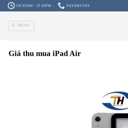
Skip
09:30AM - 21:30PM
093.883.1133
to
content
MENU
Giá thu mua iPad Air