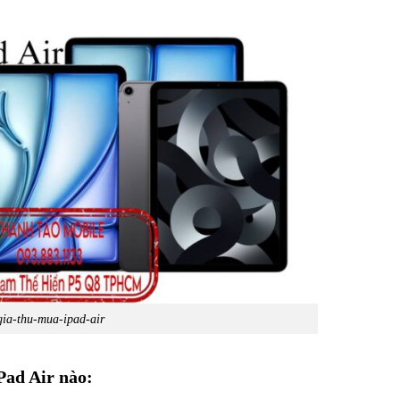
gia-thu-mua-ipad-air
Pad Air nào: