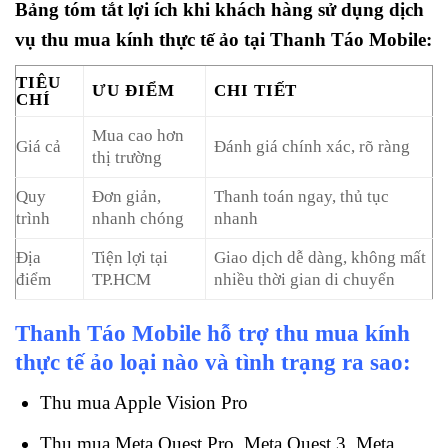
Bảng tóm tắt lợi ích khi khách hàng sử dụng dịch
vụ thu mua kính thực tế ảo tại Thanh Táo Mobile:
TIÊU
ƯU ĐIỂM
CHI TIẾT
CHÍ
Mua cao hơn
Giá cả
Đánh giá chính xác, rõ ràng
thị trường
Quy
Đơn giản,
Thanh toán ngay, thủ tục
trình
nhanh chóng
nhanh
Địa
Tiện lợi tại
Giao dịch dễ dàng, không mất
điểm
TP.HCM
nhiều thời gian di chuyển
Thanh Táo Mobile hỗ trợ thu mua kính
thực tế ảo loại nào và tình trạng ra sao:
Thu mua Apple Vision Pro
Thu mua Meta Quest Pro, Meta Quest 3, Meta