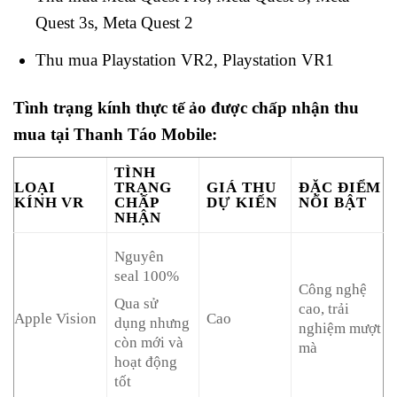
Quest 3s, Meta Quest 2
Thu mua Playstation VR2, Playstation VR1
Tình trạng kính thực tế ảo được chấp nhận thu
mua tại Thanh Táo Mobile:
TÌNH
LOẠI
TRẠNG
GIÁ THU
ĐẶC ĐIỂM
KÍNH VR
CHẤP
DỰ KIẾN
NỔI BẬT
NHẬN
Nguyên
seal 100%
Công nghệ
Qua sử
cao, trải
Apple Vision
Cao
dụng nhưng
nghiệm mượt
còn mới và
mà
hoạt động
tốt