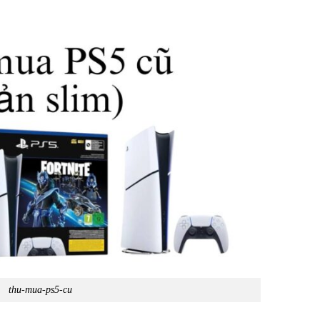
thu-mua-ps5-cu