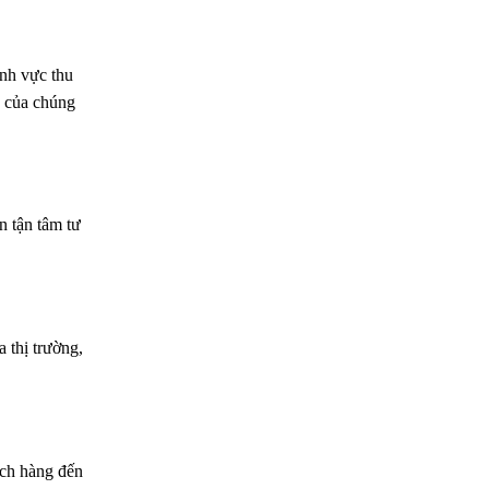
nh vực thu
ụ của chúng
n tận tâm tư
 thị trường,
ách hàng đến