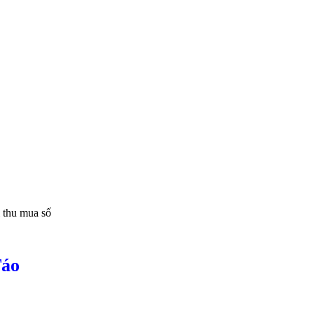
i thu mua số
Táo