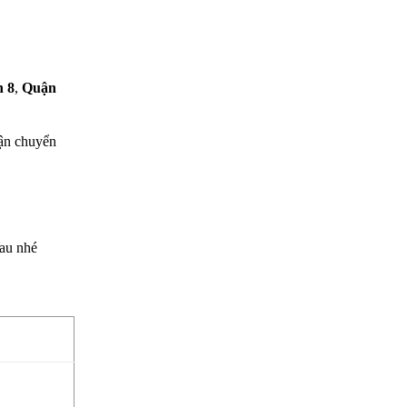
 8
,
Quận
vận chuyển
hau nhé