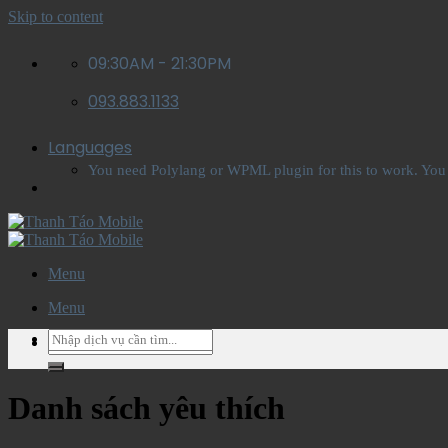
Skip to content
09:30AM - 21:30PM
093.883.1133
Languages
You need Polylang or WPML plugin for this to work. You
Menu
Menu
Danh sách yêu thích