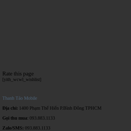
Rate this page
[yith_wcwl_wishlist]
Thanh Táo Mobile
Địa chỉ:
1400 Phạm Thế Hiển P.Bình Đông TPHCM
Gọi thu mua
: 093.883.1133
Zalo/SMS:
093.883.1133