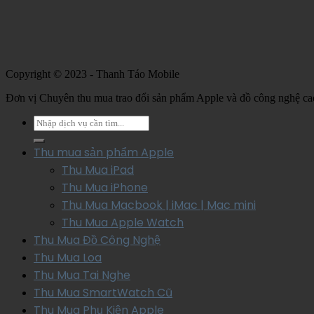
Copyright © 2023 - Thanh Táo Mobile
Đơn vị Chuyên thu mua trao đổi sản phẩm Apple và đồ công nghệ ca
Thu mua sản phẩm Apple
Thu Mua iPad
Thu Mua iPhone
Thu Mua Macbook | iMac | Mac mini
Thu Mua Apple Watch
Thu Mua Đồ Công Nghệ
Thu Mua Loa
Thu Mua Tai Nghe
Thu Mua SmartWatch Cũ
Thu Mua Phụ Kiện Apple