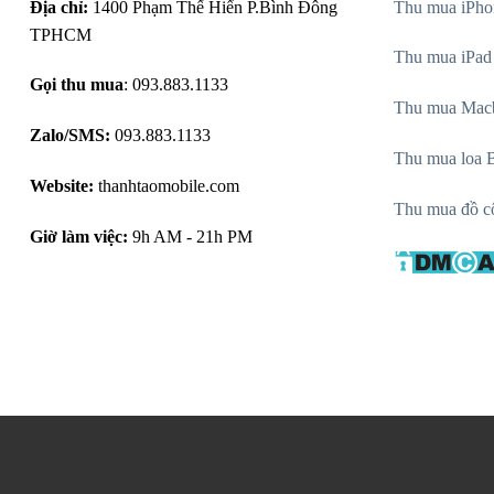
Địa chỉ:
1400 Phạm Thế Hiển P.Bình Đông
Thu mua iPho
TPHCM
Thu mua iPad
Gọi thu mua
: 093.883.1133
Thu mua Mac
Zalo/SMS:
093.883.1133
Thu mua loa B
Website:
thanhtaomobile.com
Thu mua đồ c
Giờ làm việc:
9h AM - 21h PM