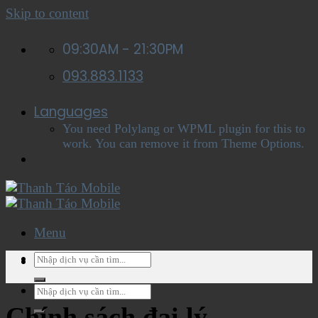
Skip to content
09:30AM - 21:30PM
093.883.1133
Languages
You need Polylang or WPML plugin for this to
work. You can remove it from Theme Options.
Menu
Menu
Chính sách đại lý