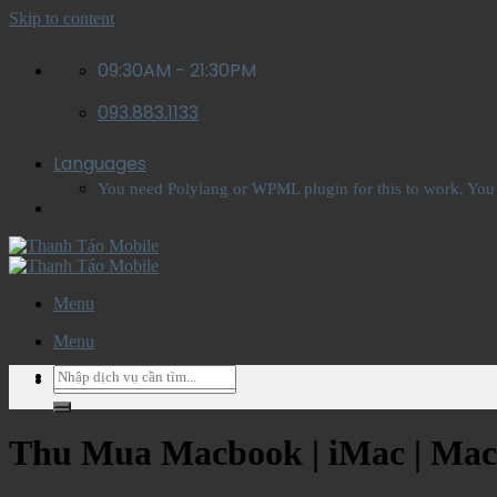
Skip to content
09:30AM - 21:30PM
093.883.1133
Languages
You need Polylang or WPML plugin for this to work. You
Menu
Menu
Thu Mua Macbook | iMac | Mac