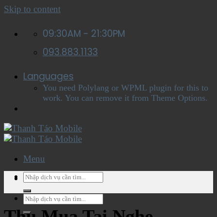
Skip to content
09:30AM - 21:30PM
093.883.1133
Languages
You need Polylang or WPML plugin for this to
work. You can remove it from Theme Options.
Menu
Menu
Thu Mua Tai Nghe