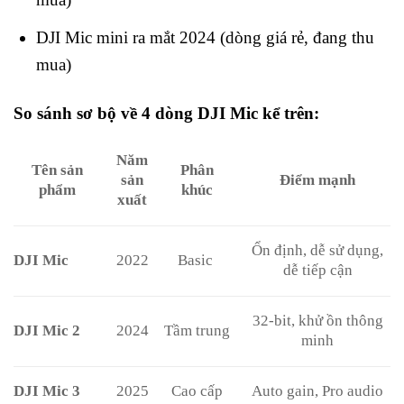
DJI Mic mini ra mắt 2024 (dòng giá rẻ, đang thu
mua)
So sánh sơ bộ về 4 dòng DJI Mic kể trên:
Năm
Tên sản
Phân
sản
Điểm mạnh
phẩm
khúc
xuất
Ổn định, dễ sử dụng,
DJI Mic
2022
Basic
dễ tiếp cận
32-bit, khử ồn thông
DJI Mic 2
2024
Tầm trung
minh
DJI Mic 3
2025
Cao cấp
Auto gain, Pro audio