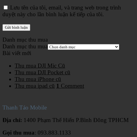
Lưu tên của tôi, email, và trang web trong trình
duyệt này cho lần bình luận kế tiếp của tôi.
Danh mục thu mua
Danh mục thu mua
Bài viết mới
Thu mua DJI Mic Cũ
Thu mua DJI Pocket cũ
Thu mua iPhone cũ
Thu mua ipad cũ
1
Comment
Thanh Táo Mobile
Địa chỉ:
1400 Phạm Thế Hiển P.Bình Đông TPHCM
Gọi thu mua
: 093.883.1133