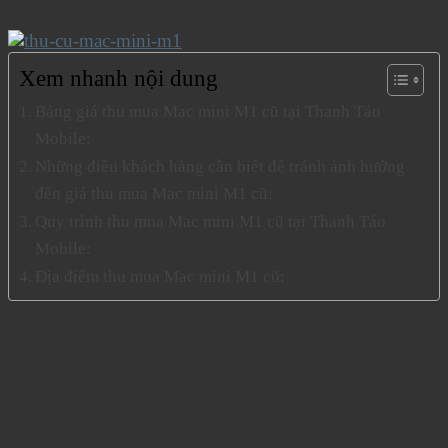
Xem nhanh nội dung
Bảng giá thu mua Mac mini M1 cũ tại Thanh Táo
Mobile:
Những điều khách hàng cần biết để tránh ảnh hưởng
đến giá thu mua Mac mini M1 cũ:
Quy trình thu mua Mac mini M1 cũ tại Thanh Táo
Mobile:
Địa điểm thu mua Mac mini M1 cũ: