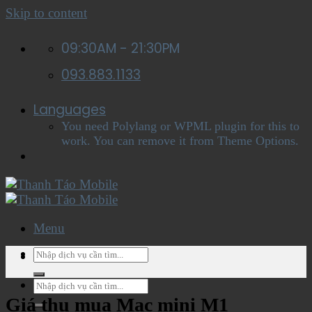
Skip to content
09:30AM - 21:30PM
093.883.1133
Languages
You need Polylang or WPML plugin for this to
work. You can remove it from Theme Options.
Menu
Menu
Giá thu mua Mac mini M1