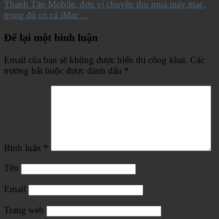
Thanh Táo Mobile, đơn vị chuyên thu mua máy mac,
trong đó có cả iMac ...
Để lại một bình luận
Email của bạn sẽ không được hiển thị công khai.
Các
trường bắt buộc được đánh dấu
*
Bình luận
*
Tên
Email
Trang web