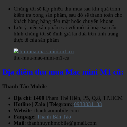
Chúng tôi sẽ lập phiếu thu mua sau khi quá trình
kiểm tra xong sản phẩm, sau đó sẽ thanh toán cho
khách hàng bằng tiền mặt hoặc chuyển khoản
Lưu ý: nếu sản phẩm sai với mô tả hoặc sai cấu
hình chúng tôi sẽ đinh giá lại dựa trên tình trạng
thực tế của sản phẩm
thu-mua-mac-mini-m1-cu
Địa điểm thu mua Mac mini M1 cũ:
Thanh Táo Mobile
Địa chỉ: 1400
Phạm Thế Hiển, P5, Q.8, TP.HCM
Hotline | Zalo | Telegram:
:
0938831133
Website
: thanhtaomobile.com
Fanpage
:
Thanh Bán Táo
Mail
: thanhhuynhmobile@gmail.com