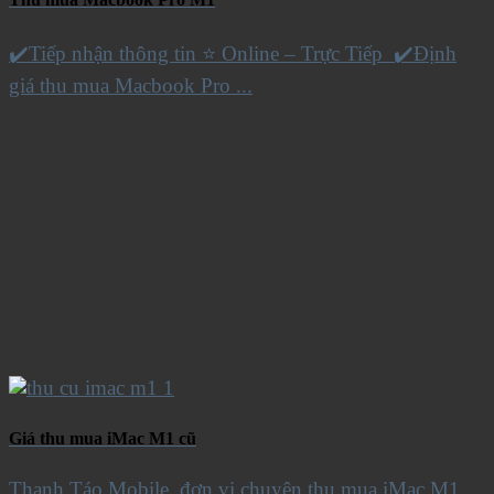
✔️Tiếp nhận thông tin ⭐ Online – Trực Tiếp ✔️Định
giá thu mua Macbook Pro ...
Giá thu mua iMac M1 cũ
Thanh Táo Mobile, đơn vị chuyên thu mua iMac M1