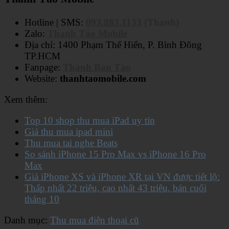
Hotline | SMS:
093.883.1133
(Thanh)
Zalo:
Thanh Táo Mobile
Địa chỉ: 1400 Phạm Thế Hiển, P. Bình Đông
TP.HCM
Fanpage:
Thanh Bán Táo
Website:
thanhtaomobile.com
Xem thêm:
Top 10 shop thu mua iPad uy tín
Giá thu mua ipad mini
Thu mua tai nghe Beats
So sánh iPhone 15 Pro Max vs iPhone 16 Pro
Max
Giá iPhone XS và iPhone XR tại VN được tiết lộ:
Thấp nhất 22 triệu, cao nhất 43 triệu, bán cuối
tháng 10
Danh mục:
Thu mua điện thoại cũ