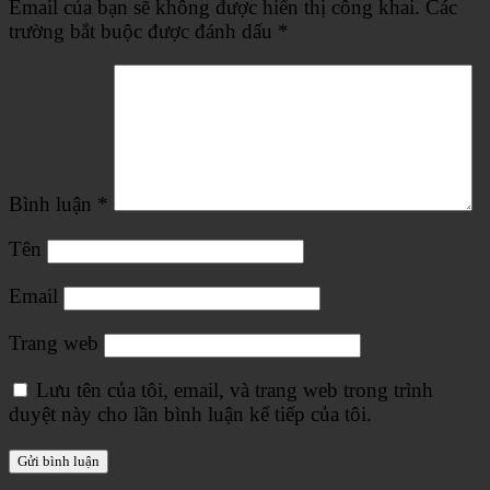
Email của bạn sẽ không được hiển thị công khai.
Các
trường bắt buộc được đánh dấu
*
Bình luận
*
Tên
Email
Trang web
Lưu tên của tôi, email, và trang web trong trình
duyệt này cho lần bình luận kế tiếp của tôi.