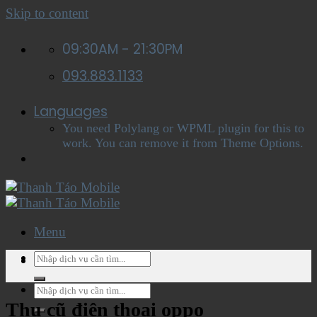
Skip to content
09:30AM - 21:30PM
093.883.1133
Languages
You need Polylang or WPML plugin for this to
work. You can remove it from Theme Options.
Menu
Menu
Thu cũ điện thoại oppo