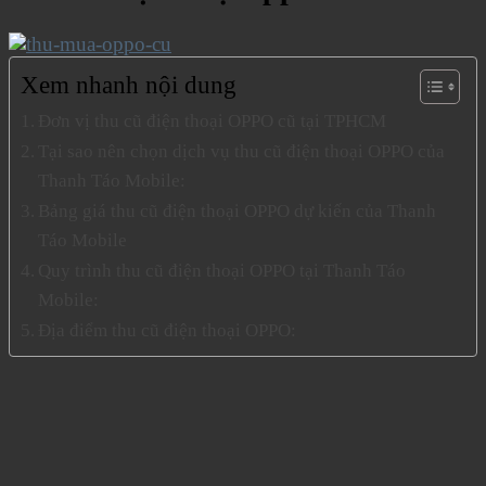
Xem nhanh nội dung
Đơn vị thu cũ điện thoại OPPO cũ tại TPHCM
Tại sao nên chọn dịch vụ thu cũ điện thoại OPPO của
Thanh Táo Mobile:
Bảng giá thu cũ điện thoại OPPO dự kiến của Thanh
Táo Mobile
Quy trình thu cũ điện thoại OPPO tại Thanh Táo
Mobile:
Địa điểm thu cũ điện thoại OPPO: