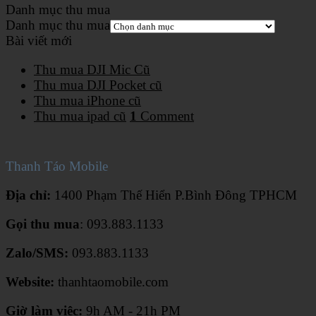
Danh mục thu mua
Danh mục thu mua
Bài viết mới
Thu mua DJI Mic Cũ
Thu mua DJI Pocket cũ
Thu mua iPhone cũ
Thu mua ipad cũ
1
Comment
Thanh Táo Mobile
Địa chỉ:
1400 Phạm Thế Hiển P.Bình Đông TPHCM
Gọi thu mua
: 093.883.1133
Zalo/SMS:
093.883.1133
Website:
thanhtaomobile.com
Giờ làm việc:
9h AM - 21h PM