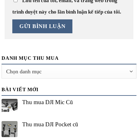
Lưu tên của tôi, email, và trang web trong
trình duyệt này cho lần bình luận kế tiếp của tôi.
DANH MỤC THU MUA
Danh
mục
thu
BÀI VIẾT MỚI
mua
Thu mua DJI Mic Cũ
Thu mua DJI Pocket cũ