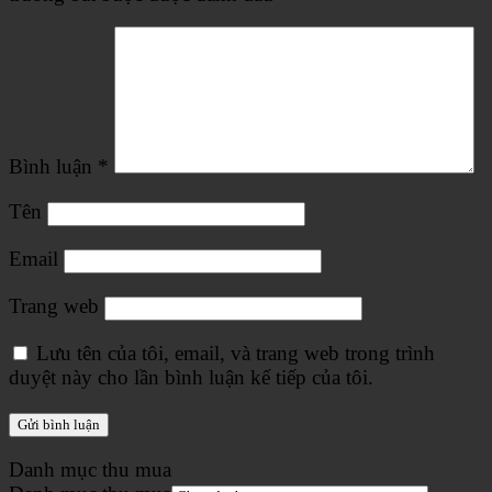
Bình luận
*
Tên
Email
Trang web
Lưu tên của tôi, email, và trang web trong trình
duyệt này cho lần bình luận kế tiếp của tôi.
Danh mục thu mua