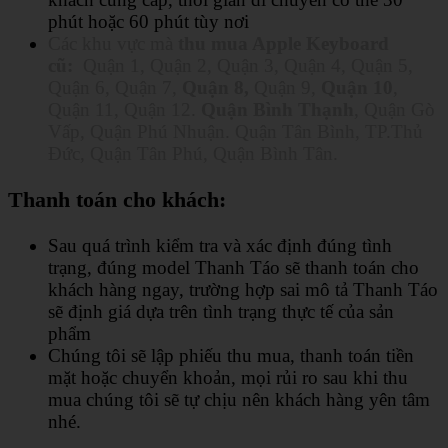
phút hoặc 60 phút tùy nơi
Các khu vực mà
thu mua Apple Keyboard
cũ:
Quận 1, Quận 2, Quận 3, Quận 4, Quận 5,
Quận 6, Quận 7,
Quận 8,
Quận 9,
Quận 10
,
Quận 11, Quận 12.
Quận Bình Thạnh
, Quận Gò
Vấp, Quận Phú Nhuận. Quận Tân Bình, TP.Thủ
Đức, Quận Tân Phú, Quận Bình Tân.
Thanh toán cho khách:
Sau quá trình kiểm tra và xác định đúng tình
trạng, đúng model Thanh Táo sẽ thanh toán cho
khách hàng ngay, trường hợp sai mô tả Thanh Táo
sẽ định giá dựa trên tình trạng thực tế của sản
phẩm
Chúng tôi sẽ lập phiếu thu mua, thanh toán tiền
mặt hoặc chuyển khoản, mọi rủi ro sau khi thu
mua chúng tôi sẽ tự chịu nên khách hàng yên tâm
nhé.