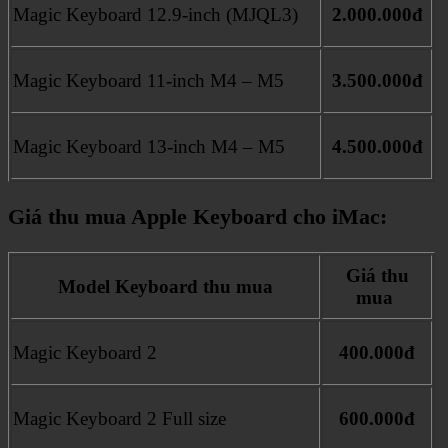
Magic Keyboard 12.9-inch (MJQL3)
2.000.000đ
Magic Keyboard 11-inch M4 – M5
3.500.000đ
Magic Keyboard 13-inch M4 – M5
4.500.000đ
Giá thu mua Apple Keyboard cho iMac:
Giá thu
Model Keyboard thu mua
mua
Magic Keyboard 2
400.000đ
Magic Keyboard 2 Full size
600.000đ