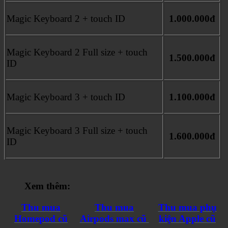
Magic Keyboard 2 + touch ID
1.000.000đ
Magic Keyboard 2 Full size + touch
1.500.000đ
ID
Magic Keyboard 3 + touch ID
1.100.000đ
Magic Keyboard 3 Full size + touch
1.600.000đ
ID
Xem thêm:
Thu mua
Thu mua
Thu mua phụ
Homepod cũ
Airpods max cũ
kiện Apple cũ