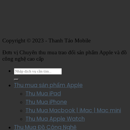
Copyright © 2023 - Thanh Táo Mobile
Đơn vị Chuyên thu mua trao đổi sản phẩm Apple và đồ
công nghệ cao cấp
Thu mua sản phẩm Apple
Thu Mua iPad
Thu Mua iPhone
Thu Mua Macbook | iMac | Mac mini
Thu Mua Apple Watch
Thu Mua Đồ Công Nghệ