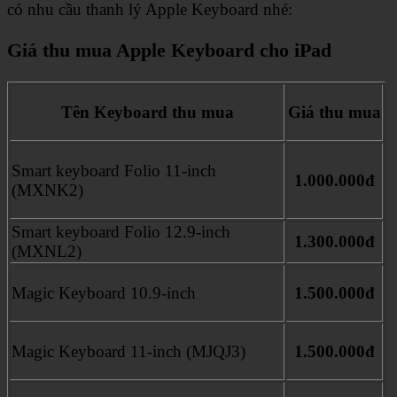
có nhu cầu thanh lý Apple Keyboard nhé:
Giá thu mua Apple Keyboard cho iPad
Tên Keyboard thu mua
Giá thu mua
Smart keyboard Folio 11-inch
1.000.000đ
(MXNK2)
Smart keyboard Folio 12.9-inch
1.300.000đ
(MXNL2)
Magic Keyboard 10.9-inch
1.500.000đ
Magic Keyboard 11-inch (MJQJ3)
1.500.000đ