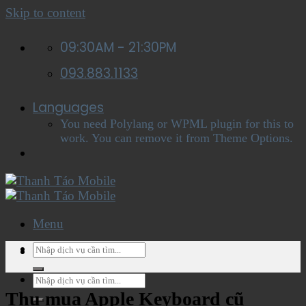
Skip to content
09:30AM - 21:30PM
093.883.1133
Languages
You need Polylang or WPML plugin for this to
work. You can remove it from Theme Options.
Menu
Menu
Thu mua Apple Keyboard cũ