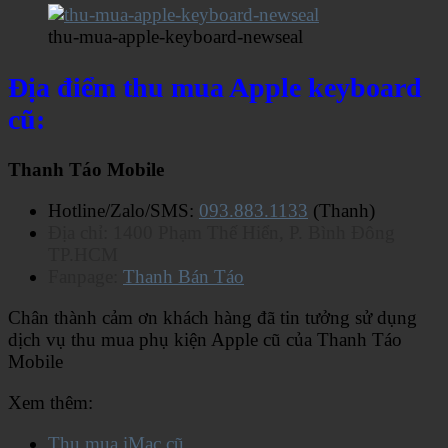
thu-mua-apple-keyboard-newseal
Địa điểm thu mua Apple keyboard
cũ:
Thanh Táo Mobile
Hotline/Zalo/SMS:
093.883.1133
(Thanh)
Địa chỉ: 1400 Phạm Thế Hiển, P. Bình Đông
TP.HCM
Fanpage:
Thanh Bán Táo
Chân thành cảm ơn khách hàng đã tin tưởng sử dụng
dịch vụ thu mua phụ kiện Apple cũ của Thanh Táo
Mobile
Xem thêm:
Thu mua iMac cũ