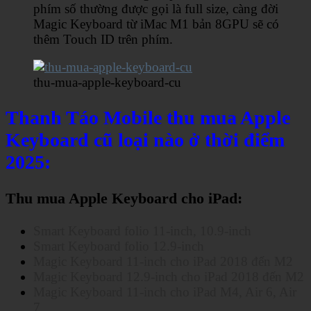
phím số thường được gọi là full size, càng đời
Magic Keyboard từ iMac M1 bản 8GPU sẽ có
thêm Touch ID trên phím.
thu-mua-apple-keyboard-cu
Thanh Táo Mobile thu mua Apple
Keyboard cũ loại nào ở thời điểm
2025:
Thu mua Apple Keyboard cho iPad:
Smart Keyboard folio 11-inch, 10.9-inch
Smart Keyboard folio 12.9-inch
Magic Keyboard 11-inch cho iPad 2018 đến M2
Magic Keyboard 12.9-inch cho iPad 2018 đến M2
Magic Keyboard 11-inch cho iPad M4, Air 6, Air
7