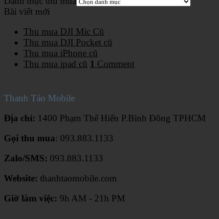
Danh mục thu mua
Bài viết mới
Thu mua DJI Mic Cũ
Thu mua DJI Pocket cũ
Thu mua iPhone cũ
Thu mua ipad cũ
1
Comment
Thanh Táo Mobile
Địa chỉ:
1400 Phạm Thế Hiển P.Bình Đông TPHCM
Gọi thu mua
: 093.883.1133
Zalo/SMS:
093.883.1133
Website:
thanhtaomobile.com
Giờ làm việc:
9h AM - 21h PM