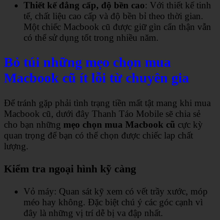
Thiết kế đẳng cấp, độ bền cao
: Với thiết kế tinh
tế, chất liệu cao cấp và độ bền bỉ theo thời gian.
Một chiếc Macbook cũ được giữ gìn cẩn thận vẫn
có thể sử dụng tốt trong nhiều năm.
Bỏ túi những mẹo chọn mua
Macbook cũ ít lỗi từ chuyên gia
Để tránh gặp phải tình trạng tiền mất tật mang khi mua
Macbook cũ, dưới đây Thanh Táo Mobile sẽ chia sẻ
cho bạn những
mẹo chọn mua Macbook cũ
cực kỳ
quan trọng để bạn có thể chọn được chiếc lap chất
lượng.
Kiểm tra ngoại hình kỹ càng
Vỏ máy: Quan sát kỹ xem có vết trầy xước, móp
méo hay không. Đặc biệt chú ý các góc cạnh vì
đây là những vị trí dễ bị va đập nhất.