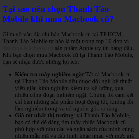
Tại sao nên chọn Thanh Táo
Mobile khi mua Macbook cũ?
Giữa vô vàn địa chỉ bán Macbook cũ tại TP.HCM,
Thanh Táo Mobile tự hào là một trong top 10 đơn vị
thu mua Macbook cũ
sản phẩm Apple uy tín hàng đầu.
Khi bạn chọn mua Macbook cũ tại Thanh Táo Mobile,
bạn sẽ nhận được những lợi ích:
Kiểm tra máy nghiêm ngặt
:Tất cả Macbook cũ
tại Thanh Táo Mobile đều được đội ngũ kỹ thuật
viên giàu kinh nghiệm kiểm tra kỹ lưỡng qua
nhiều công đoạn nghiêm ngặt. Chúng tôi cam kết
chỉ bán những sản phẩm hoạt động tốt, không lỗi
lầm nghiêm trọng và có nguồn gốc rõ ràng.
Giá tốt nhất thị trường
: tại Thanh Táo Mobile,
bạn có thể dễ dàng tìm thấy chiếc Macbook cũ
phù hợp với nhu cầu và ngân sách của mình cùng
nhiều mẫu mã và cấu hình khác nhau với mức giá