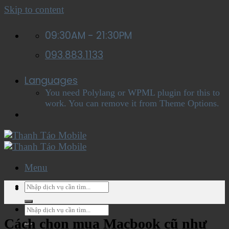
Skip to content
09:30AM - 21:30PM
093.883.1133
Languages
You need Polylang or WPML plugin for this to
work. You can remove it from Theme Options.
Menu
Menu
Cách chọn mua Macbook cũ như