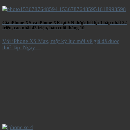
Giá iPhone XS và iPhone XR tại VN được tiết lộ: Thấp nhất 22
triệu, cao nhất 43 triệu, bán cuối tháng 10
Với iPhone XS Max, một kỷ lục mới về giá đã được
thiết lập. Ngay ...