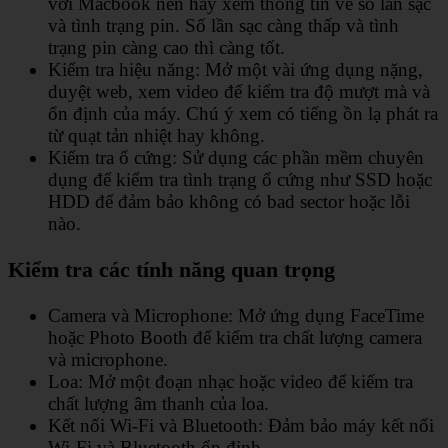
với Macbook nên hãy xem thông tin về số lần sạc
và tình trạng pin. Số lần sạc càng thấp và tình
trạng pin càng cao thì càng tốt.
Kiểm tra hiệu năng: Mở một vài ứng dụng nặng,
duyệt web, xem video để kiểm tra độ mượt mà và
ổn định của máy. Chú ý xem có tiếng ồn lạ phát ra
từ quạt tản nhiệt hay không.
Kiểm tra ổ cứng: Sử dụng các phần mềm chuyên
dụng để kiểm tra tình trạng ổ cứng như SSD hoặc
HDD để đảm bảo không có bad sector hoặc lỗi
nào.
Kiểm tra các tính năng quan trọng
Camera và Microphone: Mở ứng dụng FaceTime
hoặc Photo Booth để kiểm tra chất lượng camera
và microphone.
Loa: Mở một đoạn nhạc hoặc video để kiểm tra
chất lượng âm thanh của loa.
Kết nối Wi-Fi và Bluetooth: Đảm bảo máy kết nối
Wi-Fi và Bluetooth ổn định.