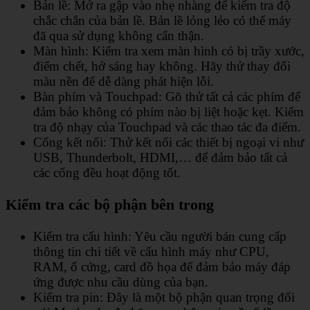
Bản lề: Mở ra gập vào nhẹ nhàng để kiểm tra độ
chắc chắn của bản lề. Bản lề lỏng lẻo có thể máy
đã qua sử dụng không cẩn thận.
Màn hình: Kiểm tra xem màn hình có bị trầy xước,
điểm chết, hở sáng hay không. Hãy thử thay đổi
màu nền để dễ dàng phát hiện lỗi.
Bàn phím và Touchpad: Gõ thử tất cả các phím để
đảm bảo không có phím nào bị liệt hoặc kẹt. Kiểm
tra độ nhạy của Touchpad và các thao tác đa điểm.
Cổng kết nối: Thử kết nối các thiết bị ngoại vi như
USB, Thunderbolt, HDMI,… để đảm bảo tất cả
các cổng đều hoạt động tốt.
Kiểm tra các bộ phận bên trong
Kiểm tra cấu hình: Yêu cầu người bán cung cấp
thông tin chi tiết về cấu hình máy như CPU,
RAM, ổ cứng, card đồ họa để đảm bảo máy đáp
ứng được nhu cầu dùng của bạn.
Kiểm tra pin: Đây là một bộ phận quan trọng đối