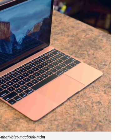
-nhan-biet-macbook-mdm