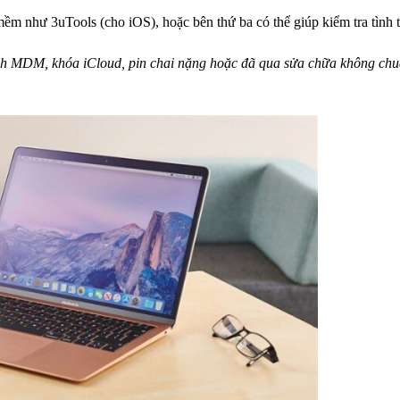
m như 3uTools (cho iOS), hoặc bên thứ ba có thể giúp kiểm tra tìn
nh MDM, khóa iCloud, pin chai nặng hoặc đã qua sửa chữa không chu