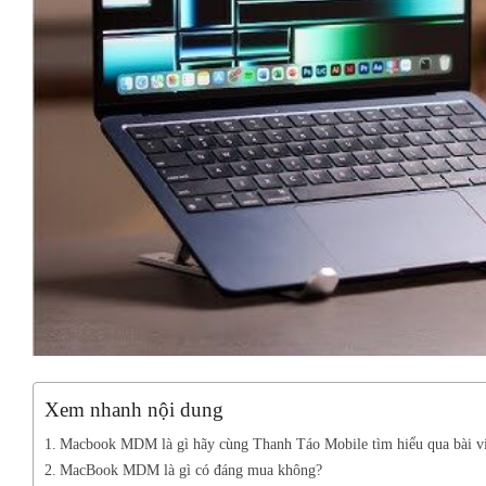
Xem nhanh nội dung
Macbook MDM là gì hãy cùng Thanh Táo Mobile tìm hiểu qua bài vi
MacBook MDM là gì có đáng mua không?