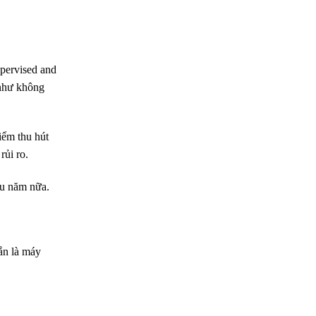
upervised and
 như không
iểm thu hút
rủi ro.
ều năm nữa.
hắn là máy