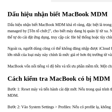
Dấu hiệu nhận biết MacBook MDM
Dấu hiệu nhận biết MacBook MDM khá rõ ràng, đặc biệt là trong qu
managed by [Tên tổ chức]”, cho biết máy đang bị quản lý từ xa
thể tự do cài đặt ứng dụng, truy cập các file hệ thống hoặc tùy chỉ
Ngoài ra, người dùng cũng có thể không đăng nhập được iCloud
lớn nhất của loại máy này chính là mức giá rẻ hơn thị trường từ và
MacBook vốn nổi tiếng vì độ bền và tối ưu phần mềm tốt. Một c
Cách kiểm tra MacBook có bị MDM 
Bước 1: Reset máy và tiến hành cài đặt mới: Nếu trong quá trình t
MDM.
Bước 2: Vào System Settings > Profiles: Nếu có profile lạ, khôn