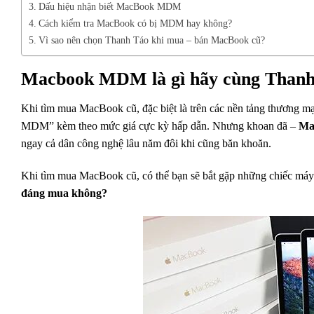
Dấu hiệu nhận biết MacBook MDM
Cách kiểm tra MacBook có bị MDM hay không?
Vì sao nên chọn Thanh Táo khi mua – bán MacBook cũ?
Macbook MDM là gì hãy cùng Thanh T
Khi tìm mua MacBook cũ, đặc biệt là trên các nền tảng thương m
MDM” kèm theo mức giá cực kỳ hấp dẫn. Nhưng khoan đã –
Ma
ngay cả dân công nghệ lâu năm đôi khi cũng băn khoăn.
Khi tìm mua MacBook cũ, có thể bạn sẽ bắt gặp những chiếc máy
đáng mua không?