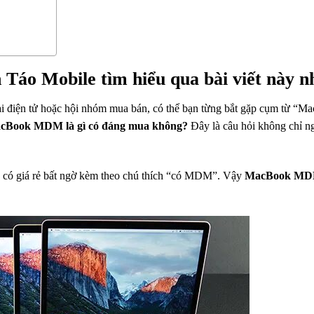
áo Mobile tìm hiểu qua bài viết này n
ại điện tử hoặc hội nhóm mua bán, có thể bạn từng bắt gặp cụm từ “M
cBook MDM là gì có đáng mua không?
Đây là câu hỏi không chỉ n
 có giá rẻ bất ngờ kèm theo chú thích “có MDM”. Vậy
MacBook MDM 