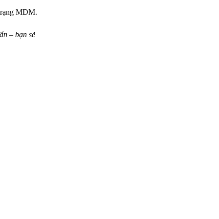
h trạng MDM.
ẩn – bạn sẽ