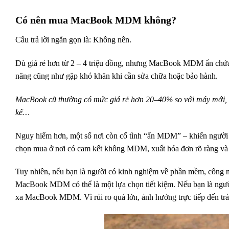
Có nên mua MacBook MDM không?
Câu trả lời ngắn gọn là: Không nên.
Dù giá rẻ hơn từ 2 – 4 triệu đồng, nhưng MacBook MDM ẩn chứa 
năng cũng như gặp khó khăn khi cần sửa chữa hoặc bảo hành.
MacBook cũ thường có mức giá rẻ hơn 20–40% so với máy mới, tro
kế…
Nguy hiểm hơn, một số nơi còn cố tình “ẩn MDM” – khiến người 
chọn mua ở nơi có cam kết không MDM, xuất hóa đơn rõ ràng và
Tuy nhiên, nếu bạn là người có kinh nghiệm về phần mềm, công n
MacBook MDM có thể là một lựa chọn tiết kiệm. Nếu bạn là người d
xa MacBook MDM. Vì rủi ro quá lớn, ảnh hưởng trực tiếp đến trải