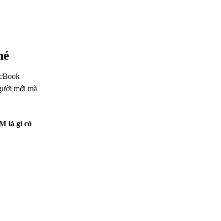
hé
acBook
gười mới mà
là gì có