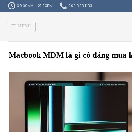
Skip
09:30AM - 21:30PM
093.883.1133
to
content
MENU
Macbook MDM là gì có đáng mua 