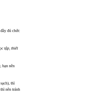
 đầy đủ chức
 tập, thiết
, bạn nên
ạch), thì
thì nên tránh