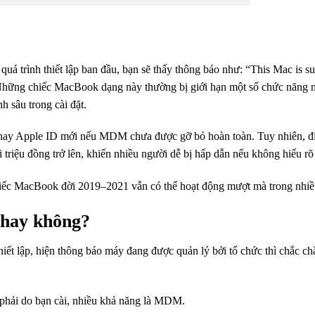
á trình thiết lập ban đầu, bạn sẽ thấy thông báo như: “This Mac is s
. Những chiếc MacBook dạng này thường bị giới hạn một số chức năng
nh sâu trong cài đặt.
 hay Apple ID mới nếu MDM chưa được gỡ bỏ hoàn toàn. Tuy nhiên, đ
i triệu đồng trở lên, khiến nhiều người dễ bị hấp dẫn nếu không hiểu rõ 
hiếc MacBook đời 2019–2021 vẫn có thể hoạt động mượt mà trong nhi
hay không?
hiết lập, hiện thông báo máy đang được quản lý bởi tổ chức thì chắc c
g phải do bạn cài, nhiều khả năng là MDM.