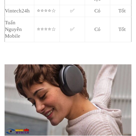
Vintech24h
⭐⭐⭐⭐☆
✅
Có
Tốt
Tuấn
Nguyễn
⭐⭐⭐⭐☆
✅
Có
Tốt
Mobile