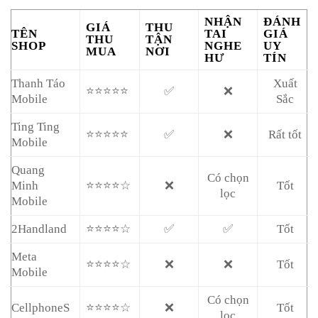
NHẬN
ĐÁNH
GIÁ
THU
TÊN
TAI
GIÁ
THU
TẬN
SHOP
NGHE
UY
MUA
NƠI
HƯ
TÍN
Thanh Táo
Xuất
⭐⭐⭐⭐⭐
✅
❌
Mobile
Sắc
Ting Ting
⭐⭐⭐⭐⭐
✅
❌
Rất tốt
Mobile
Quang
Có chọn
Minh
⭐⭐⭐⭐☆
❌
Tốt
lọc
Mobile
2Handland
⭐⭐⭐⭐☆
✅
✅
Tốt
Meta
⭐⭐⭐⭐☆
❌
❌
Tốt
Mobile
Có chọn
CellphoneS
⭐⭐⭐⭐☆
❌
Tốt
lọc