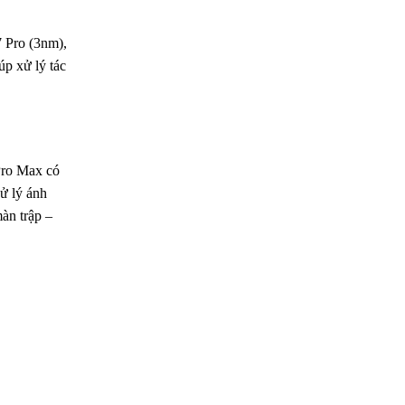
 Pro (3nm),
úp xử lý tác
Pro Max có
xử lý ánh
àn trập –