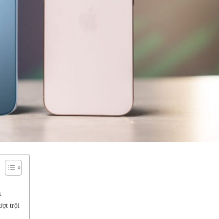
x
ợt trội