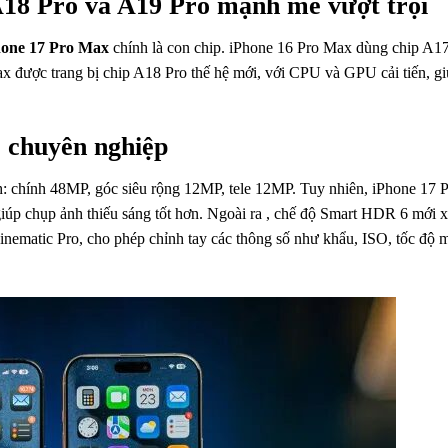
A18 Pro và A19 Pro mạnh mẽ vượt trội
hone 17 Pro Max
chính là con chip. iPhone 16 Pro Max dùng chip A17
x được trang bị chip A18 Pro thế hệ mới, với CPU và GPU cải tiến, gi
o chuyên nghiệp
h: chính 48MP, góc siêu rộng 12MP, tele 12MP. Tuy nhiên, iPhone 17 
 giúp chụp ảnh thiếu sáng tốt hơn. Ngoài ra , chế độ Smart HDR 6 mới 
nematic Pro, cho phép chỉnh tay các thông số như khẩu, ISO, tốc độ m