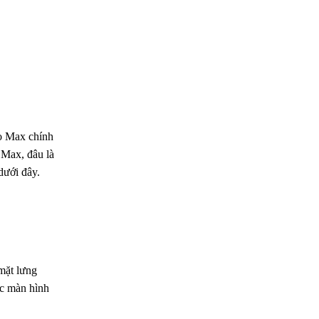
o Max chính
 Max, đâu là
dưới đây.
mặt lưng
ác màn hình