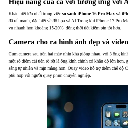
Hiệu năng của cả với tương ứng với 
Khác biệt lớn nhất trong việc
so sánh iPhone 16 Pro Max và iP
đã rất mạnh, đặc biệt về đồ họa và AI.Trong khi iPhone 17 Pro Ma
vụ nhanh hơn khoảng 15-20%, đồng thời tiết kiệm pin tốt hơn.
Camera cho ra hình ảnh đẹp và vide
Cụm camera sau trên hai máy nhìn khá giống nhau, với 3 ống kín
một số điểm cải tiến rõ rệt là ống kính chính có khẩu độ lớn hơn,
sáng tự nhiên và mịn màng hơn. Quay video hỗ trợ thêm chế độ Ci
phù hợp với người quay phim chuyên nghiệp.