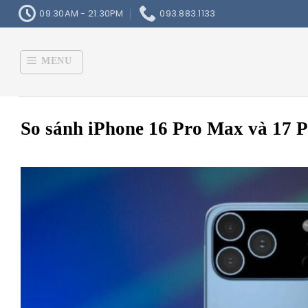
Skip
09:30AM - 21:30PM
093.883.1133
to
content
MENU
So sánh iPhone 16 Pro Max và 17 