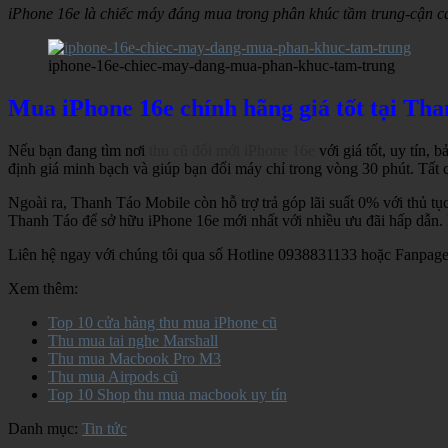
iPhone 16e là chiếc máy đáng mua trong phân khúc tầm trung-cận c
iphone-16e-chiec-may-dang-mua-phan-khuc-tam-trung
Mua iPhone 16e chính hãng giá tốt tại Th
Nếu bạn đang tìm nơi
thu cũ đổi mới iPhone 16e
với giá tốt, uy tín, 
định giá minh bạch và giúp bạn đổi máy chỉ trong vòng 30 phút. Tất
Ngoài ra, Thanh Táo Mobile còn hỗ trợ trả góp lãi suất 0% với thủ tụ
Thanh Táo để sở hữu iPhone 16e mới nhất với nhiều ưu đãi hấp dẫn
Liên hệ ngay với chúng tôi qua số Hotline 0938831133 hoặc Fanpag
Xem thêm:
Top 10 cửa hàng thu mua iPhone cũ
Thu mua tai nghe Marshall
Thu mua Macbook Pro M3
Thu mua Airpods cũ
Top 10 Shop thu mua macbook uy tín
Danh mục:
Tin tức