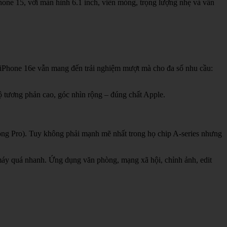
hone 15, với màn hình 6.1 inch, viền mỏng, trọng lượng nhẹ và vẫn
iPhone 16e vẫn mang đến trải nghiệm mượt mà cho đa số nhu cầu:
độ tương phản cao, góc nhìn rộng – đúng chất Apple.
òng Pro). Tuy không phải mạnh mẽ nhất trong họ chip A-series nhưng
máy quá nhanh. Ứng dụng văn phòng, mạng xã hội, chỉnh ảnh, edit