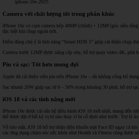
iphone-16e-2025
Camera với chất lượng tốt trong phân khúc
iPhone 16e có cụm camera kép 48MP (chính) + 12MP (góc siêu rộng), 
đặc biệt khi chụp ngoài trời.
Điểm đáng chú ý là tính năng “Smart HDR 5” giúp cải thiện chụp thiếu
Camera trước 12MP được nâng cấp nhẹ, hỗ trợ quay video 4K, phù hợp
Pin và sạc: Tốt hơn mong đợi
Apple đã cải thiện viên pin trên iPhone 16e – dù không công bố dun
Sạc nhanh 20W giúp sạc từ 0 – 50% trong khoảng 30 phút, hỗ trợ s
iOS 18 và các tính năng mới
iPhone 16e được cài sẵn hệ điều hành iOS 18 mới nhất, mang đến nhiề
thể được đặt ở bất kỳ vị trí nào thay vì bị cố định như trước. Trợ lý
Về bảo mật, iOS 18 hỗ trợ nhận diện khuôn mặt Face ID ngay cả khi n
các ứng dụng chăm sóc sức khỏe như Health và Fitness cũng được nâng