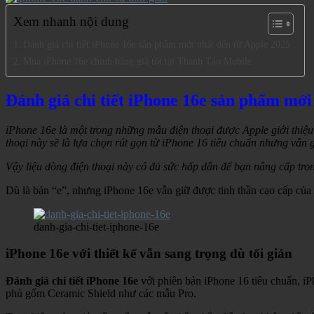
Xem nhanh nội dung
Đánh giá chi tiết iPhone 16e sản phẩm mới nhất đến từ Apple 2025
Mua iPhone 16e chính hãng giá tốt tại Thanh Táo Mobile
Đánh giá chi tiết iPhone 16e sản phẩm mới
iPhone 16e là một trong những mẫu điện thoại được Apple giới thiệ
thoại này sẽ là lựa chọn rút gọn từ iPhone 16 tiêu chuẩn nhưng vẫn 
Vậy liệu dòng điện thoại này có đủ sức hấp dẫn để bạn nâng cấp t
Dù là bản “e”, nhưng iPhone 16e vẫn giữ được tinh thần cao cấp của
danh-gia-chi-tiet-iphone-16e
iPhone 16e với thiết kế vẫn sang trọng dù tối giản
Đánh giá chi tiết iPhone 16e
với phiên bản iPhone 16 tiêu chuẩn, iP
phủ gốm Ceramic Shield như các mẫu Pro.