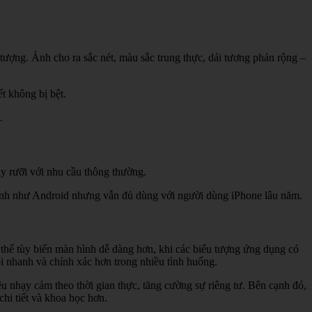
ượng. Ảnh cho ra sắc nét, màu sắc trung thực, dải tương phản rộng –
t không bị bệt.
.
y rưỡi với nhu cầu thông thường.
anh như Android nhưng vẫn đủ dùng với người dùng iPhone lâu năm.
 thể tùy biến màn hình dễ dàng hơn, khi các biểu tượng ứng dụng có
hồi nhanh và chính xác hơn trong nhiều tình huống.
u nhạy cảm theo thời gian thực, tăng cường sự riêng tư. Bên cạnh đó,
hi tiết và khoa học hơn.