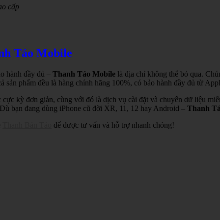
ao cấp
anh Táo Mobile
bảo hành đầy đủ –
Thanh Táo Mobile
là địa chỉ không thể bỏ qua. Chú
 cả sản phẩm đều là hàng chính hãng 100%, có bảo hành đầy đủ từ Appl
c cực kỳ đơn giản, cùng với đó là dịch vụ cài đặt và chuyển dữ liệu mi
. Dù bạn đang dùng iPhone cũ đời XR, 11, 12 hay Android –
Thanh Tá
e
Thanh Bán Táo
để được tư vấn và hỗ trợ nhanh chóng!