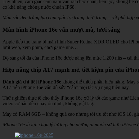
Tuy nhiên, cảm giác cầm nắm vẫn rất chắc chắn, liền lạc, không hề c
có khả năng chống nước chuẩn IP68.
Màu sắc đen trắng tạo cảm giác trẻ trung, thời trang – rất phù hợp vớ
Màn hình iPhone 16e vẫn mượt mà, tươi sáng
Apple tiếp tục trang bị màn hình Super Retina XDR OLED cho iPhon
lướt web, xem phim, chơi game nhẹ…
Độ sáng tối đa của iPhone 16e được nâng lên mức 1.200 nits – cải thi
Hiệu năng chip A17 mạnh mẽ, tiết kiệm pin của iPho
Đánh giá chi tiết iPhone 16e
không thể thiếu phần hiệu năng. Máy s
A17 trên iPhone 16e vẫn đủ sức “cân” mọi tác vụ nặng hiện nay.
Thử nghiệm thực tế cho thấy iPhone 16e xử lý tốt các game như Liê
video cơ bản đều chạy ổn định, không giật lag.
Máy có RAM 6GB – không quá cao nhưng tối ưu tốt nhờ iOS 18, gi
iPhone 16e là lựa chọn lý tưởng cho những ai muốn sở hữu iPhone 