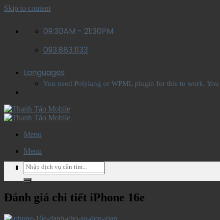
Skip to content
09:30AM - 21:30PM
093.883.1133
Languages
You need Polylang or WPML plugin for this to work. You
Menu
Menu
Đánh giá chi tiết iPhone 16e