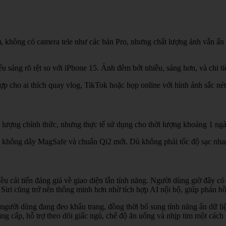
không có camera tele như các bản Pro, nhưng chất lượng ảnh vẫn ấn t
 sáng rõ rệt so với iPhone 15. Ảnh đêm bớt nhiễu, sáng hơn, và chi tiế
 cho ai thích quay vlog, TikTok hoặc họp online với hình ảnh sắc nét
g lượng chính thức, nhưng thực tế sử dụng cho thời lượng khoảng 1 ngà
ạc không dây MagSafe và chuẩn Qi2 mới. Dù không phải tốc độ sạc nh
u cải tiến đáng giá về giao diện lẫn tính năng. Người dùng giờ đây có
 ảo Siri cũng trở nên thông minh hơn nhờ tích hợp AI nội bộ, giúp phản 
gười dùng đang đeo khẩu trang, đồng thời bổ sung tính năng ẩn dữ liệ
 cấp, hỗ trợ theo dõi giấc ngủ, chế độ ăn uống và nhịp tim một cách c