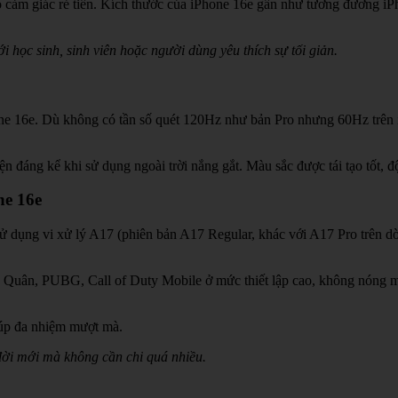
ó cảm giác rẻ tiền. Kích thước của iPhone 16e gần như tương đương iP
i học sinh, sinh viên hoặc người dùng yêu thích sự tối giản.
e 16e. Dù không có tần số quét 120Hz như bản Pro nhưng 60Hz trên 
ện đáng kể khi sử dụng ngoài trời nắng gắt. Màu sắc được tái tạo tốt, 
ne 16e
ử dụng vi xử lý A17 (phiên bản A17 Regular, khác với A17 Pro trên d
n Quân, PUBG, Call of Duty Mobile ở mức thiết lập cao, không nóng 
úp đa nhiệm mượt mà.
đời mới mà không cần chi quá nhiều.