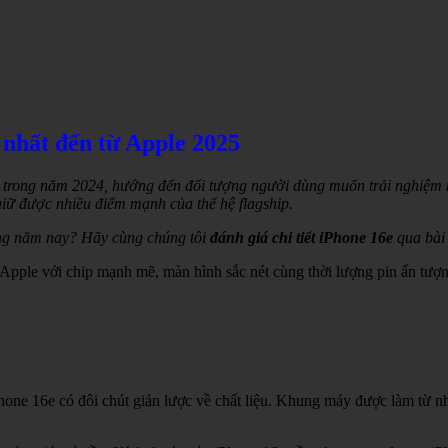
 nhất đến từ Apple 2025
u trong năm 2024, hướng đến đối tượng người dùng muốn trải nghiệm 
giữ được nhiều điểm mạnh của thế hệ flagship.
rong năm nay? Hãy cùng chúng tôi
đánh giá chi tiết iPhone 16e
qua bài 
 Apple với chip mạnh mẽ, màn hình sắc nét cùng thời lượng pin ấn tượ
hone 16e có đôi chút giản lược về chất liệu. Khung máy được làm từ nh