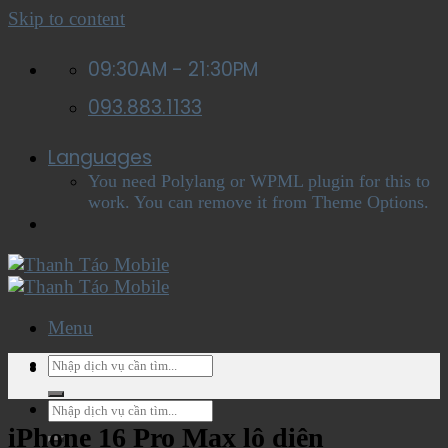
Skip to content
09:30AM - 21:30PM
093.883.1133
Languages
You need Polylang or WPML plugin for this to
work. You can remove it from Theme Options.
Menu
Menu
iPhone 16 Pro Max lộ diện