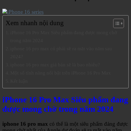
Xem nhanh nội dung
iPhone 16 Pro Max Siêu phẩm đang được mong chờ
trong năm 2024
iphone 16 pro max có phải sẽ ra măt vào năm sau
2024?
iphone 16 pro max giá bán sẽ là bao nhiêu?
Một số tính năng nổi bật trên iPhone 16 Pro Max
Kết luận
iPhone 16 Pro Max Siêu phẩm đang
được mong chờ trong năm 2024
iphone 16 pro max
có thể là một siêu phẩm đáng được
mong chờ nhất của Apple dự đoán sẽ ra mắt vào năm