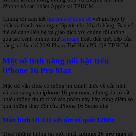
iPhone và sản phẩm Apple tại TPHCM.
Chúng tôi cam kết
thu mua iPhone cũ
với giá hợp lý
nhất và thanh toán ngay lập tức cho khách hàng. Bạn có
thể dễ dàng liên hệ và giao dịch với chúng tôi thông
qua các kênh online như
fanpage
hoặc đến trực tiếp cửa
hàng tại địa chỉ 20/9 Phạm Thế Hiển P5, Q8 TPHCM
Một số tính năng nổi bật trên
iPhone 16 Pro Max
Mặc dù vẫn chưa có thông tin chính thức về cấu hình
và tính năng của
iphone 16 pro max
, nhưng đã có rất
nhiều thông tin rò rỉ về sản phẩm này hãy cùng điểm sơ
qua những thay đổi của iPhone 16 Series nhé
Màn hình OLED với tần số quét 120Hz
Theo những thông tin mới nhất,
iphone 16 pro max
sẽ